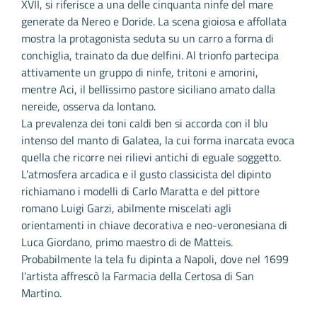
XVII, si riferisce a una delle cinquanta ninfe del mare
generate da Nereo e Doride. La scena gioiosa e affollata
mostra la protagonista seduta su un carro a forma di
conchiglia, trainato da due delfini. Al trionfo partecipa
attivamente un gruppo di ninfe, tritoni e amorini,
mentre Aci, il bellissimo pastore siciliano amato dalla
nereide, osserva da lontano.
La prevalenza dei toni caldi ben si accorda con il blu
intenso del manto di Galatea, la cui forma inarcata evoca
quella che ricorre nei rilievi antichi di eguale soggetto.
L’atmosfera arcadica e il gusto classicista del dipinto
richiamano i modelli di Carlo Maratta e del pittore
romano Luigi Garzi, abilmente miscelati agli
orientamenti in chiave decorativa e neo-veronesiana di
Luca Giordano, primo maestro di de Matteis.
Probabilmente la tela fu dipinta a Napoli, dove nel 1699
l’artista affrescò la Farmacia della Certosa di San
Martino.