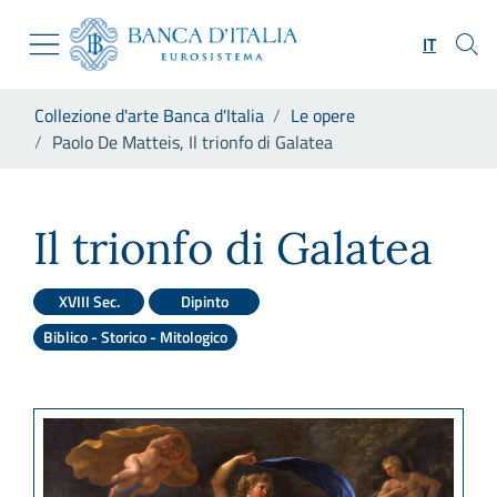
Vai al sito istituzionale
Skip to Main Content
Vai al menu di navigazione
IT
Vai alla ricerca
Vai ai contenuti
Ti trovi in:
Collezione d'arte Banca d'Italia
Le opere
Vai al footer
Paolo De Matteis, Il trionfo di Galatea
Paolo De Matteis, Il trionfo d
Il trionfo di Galatea
XVIII Sec.
Dipinto
Biblico - Storico - Mitologico