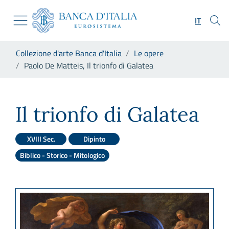
Vai al sito istituzionale
Skip to Main Content
Vai al menu di navigazione
IT
Vai alla ricerca
Vai ai contenuti
Ti trovi in:
Collezione d'arte Banca d'Italia
Le opere
Vai al footer
Paolo De Matteis, Il trionfo di Galatea
Paolo De Matteis, Il trionfo d
Il trionfo di Galatea
XVIII Sec.
Dipinto
Biblico - Storico - Mitologico