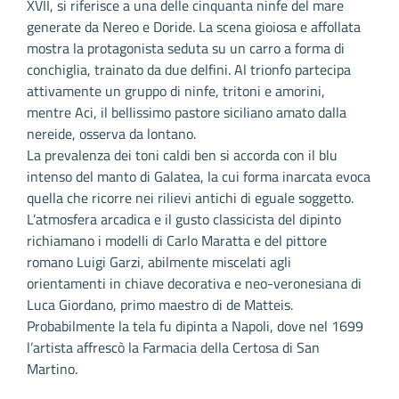
XVII, si riferisce a una delle cinquanta ninfe del mare
generate da Nereo e Doride. La scena gioiosa e affollata
mostra la protagonista seduta su un carro a forma di
conchiglia, trainato da due delfini. Al trionfo partecipa
attivamente un gruppo di ninfe, tritoni e amorini,
mentre Aci, il bellissimo pastore siciliano amato dalla
nereide, osserva da lontano.
La prevalenza dei toni caldi ben si accorda con il blu
intenso del manto di Galatea, la cui forma inarcata evoca
quella che ricorre nei rilievi antichi di eguale soggetto.
L’atmosfera arcadica e il gusto classicista del dipinto
richiamano i modelli di Carlo Maratta e del pittore
romano Luigi Garzi, abilmente miscelati agli
orientamenti in chiave decorativa e neo-veronesiana di
Luca Giordano, primo maestro di de Matteis.
Probabilmente la tela fu dipinta a Napoli, dove nel 1699
l’artista affrescò la Farmacia della Certosa di San
Martino.