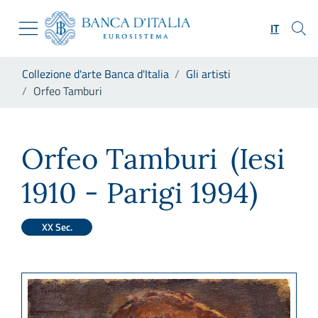
Vai al sito istituzionale
Skip to Main Content
Vai al menu di navigazione
IT
Vai alla ricerca
Vai ai contenuti
Ti trovi in:
Collezione d'arte Banca d'Italia
Gli artisti
Vai al footer
Orfeo Tamburi
Orfeo Tamburi
Orfeo Tamburi
(Iesi
1910 - Parigi 1994)
XX Sec.