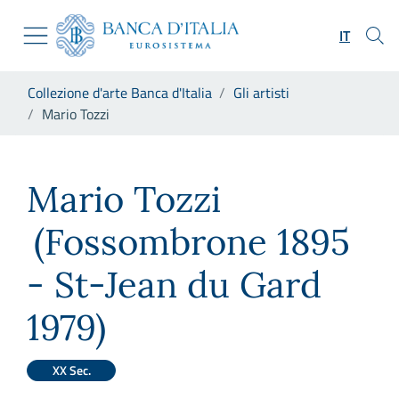
Vai al sito istituzionale
Skip to Main Content
Vai al menu di navigazione
IT
Vai alla ricerca
Vai ai contenuti
Ti trovi in:
Collezione d'arte Banca d'Italia
Gli artisti
Vai al footer
Mario Tozzi
Mario Tozzi
Mario Tozzi
(Fossombrone 1895
- St-Jean du Gard
1979)
XX Sec.