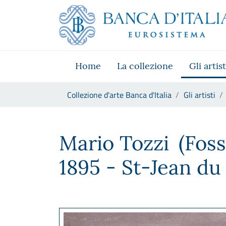
Vai al sito istituzionale
Skip to Main Content
Vai al menu di navigazione
Vai alla ricerca
Vai ai contenuti
Vai al footer
Home
La collezione
Gli artist
Ti trovi in:
Collezione d'arte Banca d'Italia
Gli artisti
Mario Tozzi
Mario Tozzi
(Fos
1895 - St-Jean du