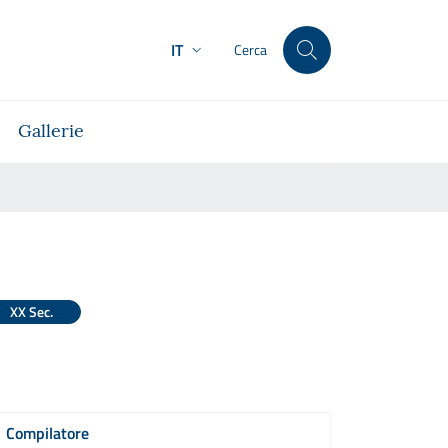
IT
Cerca
Gallerie
XX Sec.
Compilatore