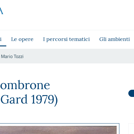
i
Le opere
I percorsi tematici
Gli ambienti
Mario Tozzi
sombrone
 Gard 1979)