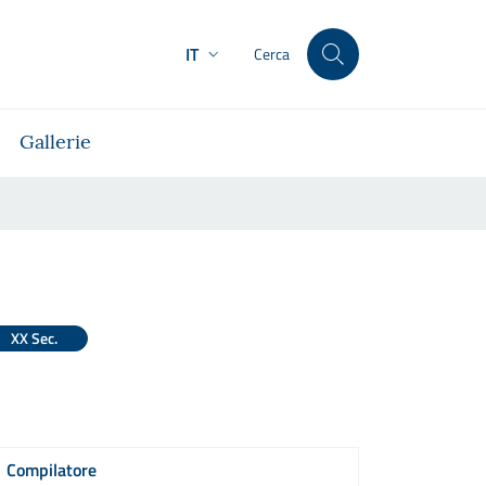
IT
Cerca
Gallerie
XX Sec.
Compilatore