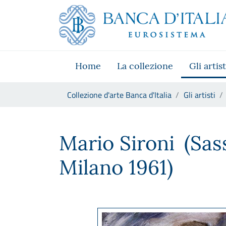
Vai al sito istituzionale
Skip to Main Content
Vai al menu di navigazione
Vai alla ricerca
Vai ai contenuti
Vai al footer
Home
La collezione
Gli artist
Ti trovi in:
Collezione d'arte Banca d'Italia
Gli artisti
Mario Sironi
Mario Sironi
(Sas
Milano 1961)