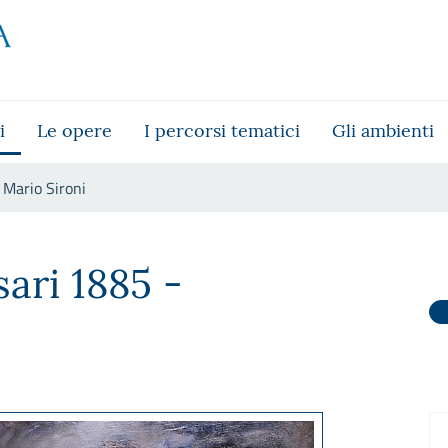
i
Le opere
I percorsi tematici
Gli ambienti
Mario Sironi
sari 1885 -