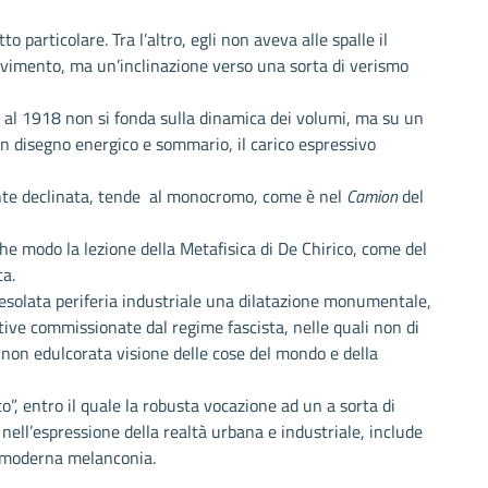
o particolare. Tra l’altro, egli non aveva alle spalle il
movimento, ma un’inclinazione verso una sorta di verismo
no al 1918 non si fonda sulla dinamica dei volumi, ma su un
un disegno energico e sommario, il carico espressivo
nte declinata, tende al monocromo, come è nel
Camion
del
lche modo la lezione della Metafisica di De Chirico, come del
ca.
desolata periferia industriale una dilatazione monumentale,
ative commissionate dal regime fascista, nelle quali non di
na non edulcorata visione delle cose del mondo e della
, entro il quale la robusta vocazione ad un a sorta di
ll’espressione della realtà urbana e industriale, include
a moderna melanconia.