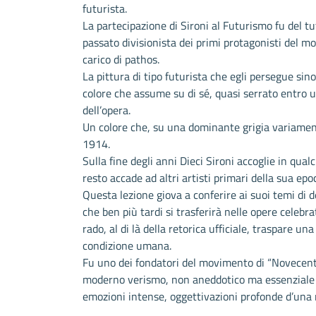
futurista.
La partecipazione di Sironi al Futurismo fu del tutt
passato divisionista dei primi protagonisti del 
carico di pathos.
La pittura di tipo futurista che egli persegue si
colore che assume su di sé, quasi serrato entro 
dell’opera.
Un colore che, su una dominante grigia variame
1914.
Sulla fine degli anni Dieci Sironi accoglie in qua
resto accade ad altri artisti primari della sua epo
Questa lezione giova a conferire ai suoi temi di 
che ben più tardi si trasferirà nelle opere celebr
rado, al di là della retorica ufficiale, traspare u
condizione umana.
Fu uno dei fondatori del movimento di “Novecento”
moderno verismo, non aneddotico ma essenziale ne
emozioni intense, oggettivazioni profonde d’un