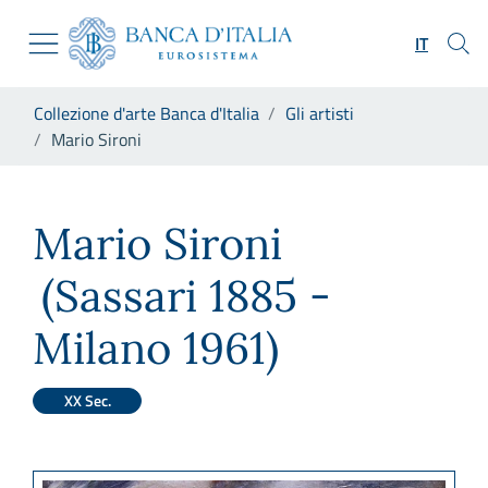
Vai al sito istituzionale
Skip to Main Content
Vai al menu di navigazione
IT
Vai alla ricerca
Vai ai contenuti
Ti trovi in:
Collezione d'arte Banca d'Italia
Gli artisti
Vai al footer
Mario Sironi
Mario Sironi
Mario Sironi
(Sassari 1885 -
Milano 1961)
XX Sec.