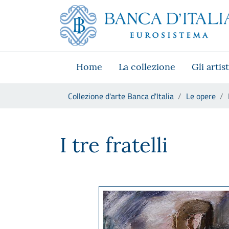
Vai al sito istituzionale
Skip to Main Content
Vai al menu di navigazione
Vai alla ricerca
Vai ai contenuti
Vai al footer
Home
La collezione
Gli artist
Ti trovi in:
Collezione d'arte Banca d'Italia
Le opere
Mario Sironi, I tre fratelli
I tre fratelli