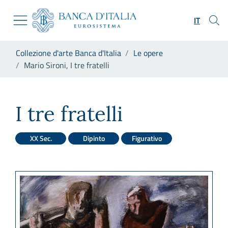
Vai al sito istituzionale
Skip to Main Content
Vai al menu di navigazione
IT
Vai alla ricerca
Vai ai contenuti
Ti trovi in:
Collezione d'arte Banca d'Italia
Le opere
Vai al footer
Mario Sironi, I tre fratelli
Mario Sironi, I tre fratelli
I tre fratelli
XX Sec.
Dipinto
Figurativo