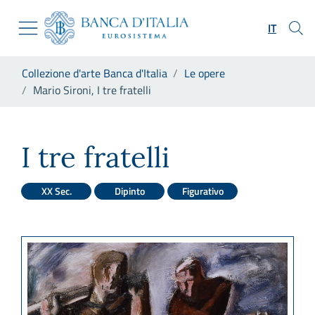
Vai al sito istituzionale
Skip to Main Content
Vai al menu di navigazione
IT
Vai alla ricerca
Vai ai contenuti
Ti trovi in:
Collezione d'arte Banca d'Italia
Le opere
Vai al footer
Mario Sironi, I tre fratelli
Mario Sironi, I tre fratelli
I tre fratelli
XX Sec.
Dipinto
Figurativo