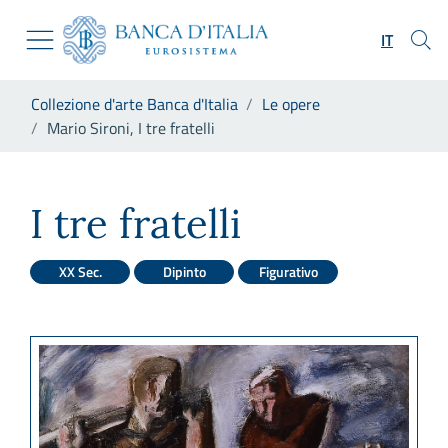
Vai al sito istituzionale
Skip to Main Content
Vai al menu di navigazione
IT
Vai alla ricerca
Vai ai contenuti
Ti trovi in:
Collezione d'arte Banca d'Italia
Le opere
Vai al footer
Mario Sironi, I tre fratelli
Mario Sironi, I tre fratelli
I tre fratelli
XX Sec.
Dipinto
Figurativo