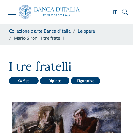
Vai al sito istituzionale
Skip to Main Content
Vai al menu di navigazione
IT
Vai alla ricerca
Vai ai contenuti
Ti trovi in:
Collezione d'arte Banca d'Italia
Le opere
Vai al footer
Mario Sironi, I tre fratelli
Mario Sironi, I tre fratelli
I tre fratelli
XX Sec.
Dipinto
Figurativo