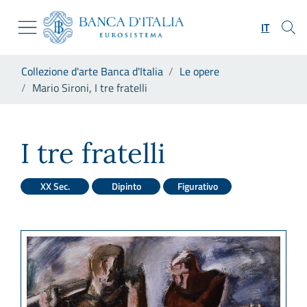
Vai al sito istituzionale
Skip to Main Content
Vai al menu di navigazione
IT
Vai alla ricerca
Vai ai contenuti
Ti trovi in:
Collezione d'arte Banca d'Italia
Le opere
Vai al footer
Mario Sironi, I tre fratelli
Mario Sironi, I tre fratelli
I tre fratelli
XX Sec.
Dipinto
Figurativo