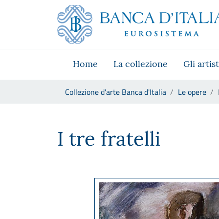
Vai al sito istituzionale
Skip to Main Content
Vai al menu di navigazione
Vai alla ricerca
Vai ai contenuti
Vai al footer
Home
La collezione
Gli artist
Ti trovi in:
Collezione d'arte Banca d'Italia
Le opere
Mario Sironi, I tre fratelli
I tre fratelli