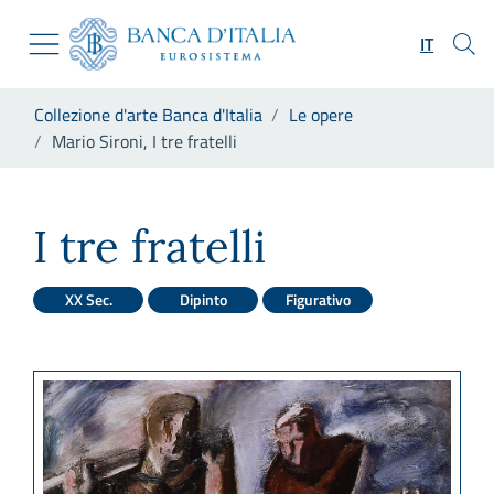
Vai al sito istituzionale
Skip to Main Content
Vai al menu di navigazione
IT
Vai alla ricerca
Vai ai contenuti
Ti trovi in:
Collezione d'arte Banca d'Italia
Le opere
Vai al footer
Mario Sironi, I tre fratelli
Mario Sironi, I tre fratelli
I tre fratelli
XX Sec.
Dipinto
Figurativo