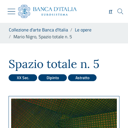
Vai al sito istituzionale
Skip to Main Content
Vai al menu di navigazione
IT
Vai alla ricerca
Vai ai contenuti
Ti trovi in:
Collezione d'arte Banca d'Italia
Le opere
Vai al footer
Mario Nigro, Spazio totale n. 5
Mario Nigro, Spazio totale n. 
Spazio totale n. 5
XX Sec.
Dipinto
Astratto