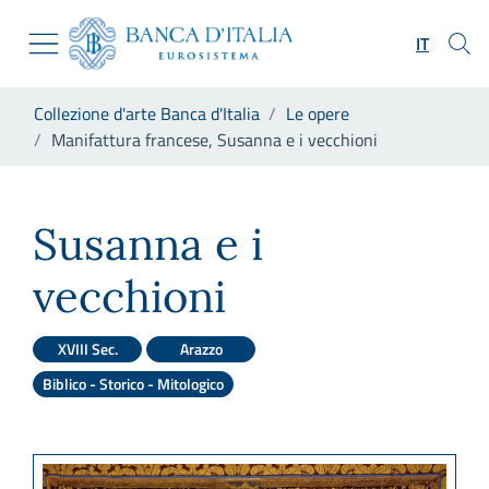
Vai al sito istituzionale
Skip to Main Content
Vai al menu di navigazione
IT
Vai alla ricerca
Vai ai contenuti
Ti trovi in:
Collezione d'arte Banca d'Italia
Le opere
Vai al footer
Manifattura francese, Susanna e i vecchioni
Manifattura francese, Susanna
Susanna e i
vecchioni
XVIII Sec.
Arazzo
Biblico - Storico - Mitologico