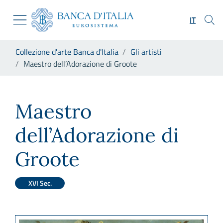
Vai al sito istituzionale
Skip to Main Content
Vai al menu di navigazione
IT
Vai alla ricerca
Vai ai contenuti
Ti trovi in:
Collezione d'arte Banca d'Italia
Gli artisti
Vai al footer
Maestro dell’Adorazione di Groote
Maestro dell’Adorazione di G
Maestro
dell’Adorazione di
Groote
XVI Sec.