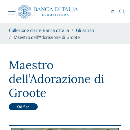
Vai al sito istituzionale
Skip to Main Content
Vai al menu di navigazione
IT
Vai alla ricerca
Vai ai contenuti
Ti trovi in:
Collezione d'arte Banca d'Italia
Gli artisti
Vai al footer
Maestro dell’Adorazione di Groote
Maestro dell’Adorazione di G
Maestro
dell’Adorazione di
Groote
XVI Sec.