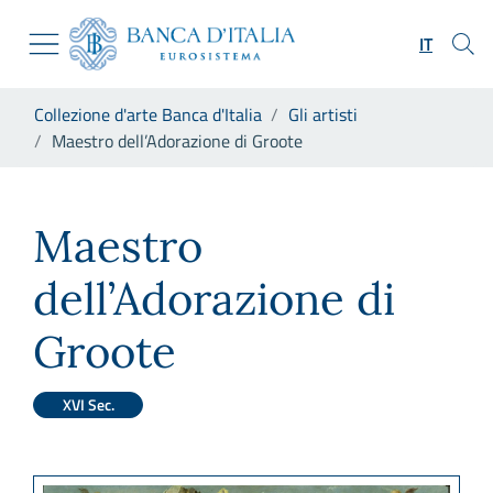
Vai al sito istituzionale
Skip to Main Content
Vai al menu di navigazione
IT
Vai alla ricerca
Vai ai contenuti
Ti trovi in:
Collezione d'arte Banca d'Italia
Gli artisti
Vai al footer
Maestro dell’Adorazione di Groote
Maestro dell’Adorazione di G
Maestro
dell’Adorazione di
Groote
XVI Sec.