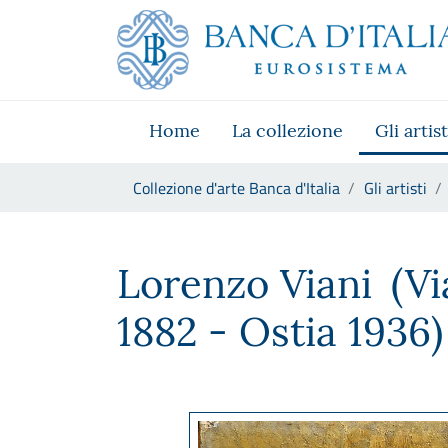
Vai al sito istituzionale
Skip to Main Content
Vai al menu di navigazione
Vai alla ricerca
Vai ai contenuti
Vai al footer
Home
La collezione
Gli artist
Ti trovi in:
Collezione d'arte Banca d'Italia
Gli artisti
Lorenzo Viani
Lorenzo Viani
(Vi
1882 - Ostia 1936)