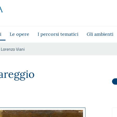
i
Le opere
I percorsi tematici
Gli ambienti
Lorenzo Viani
areggio