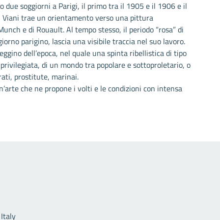
due soggiorni a Parigi, il primo tra il 1905 e il 1906 e il
ni Viani trae un orientamento verso una pittura
Munch e di Rouault. Al tempo stesso, il periodo “rosa” di
iorno parigino, lascia una visibile traccia nel suo lavoro.
gino dell’epoca, nel quale una spinta ribellistica di tipo
privilegiata, di un mondo tra popolare e sottoproletario, o
rati, prostitute, marinai.
un’arte che ne propone i volti e le condizioni con intensa
Link utili
Italy