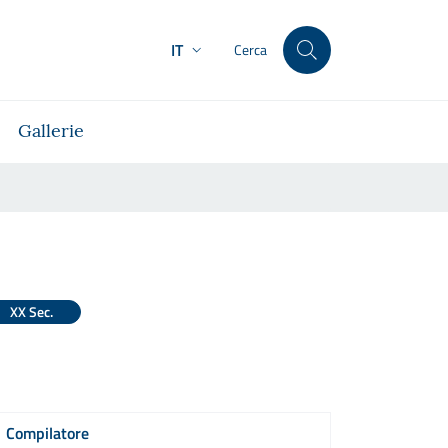
IT
Cerca
Gallerie
XX Sec.
Compilatore