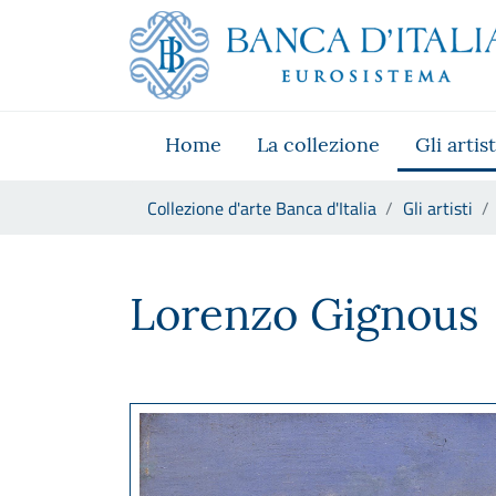
Vai al sito istituzionale
Skip to Main Content
Vai al menu di navigazione
Vai alla ricerca
Vai ai contenuti
Vai al footer
Home
La collezione
Gli artist
Ti trovi in:
Collezione d'arte Banca d'Italia
Gli artisti
Lorenzo Gignous
Lorenzo Gignous