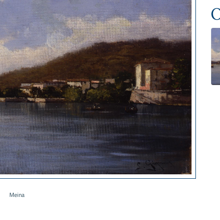
O
Meina