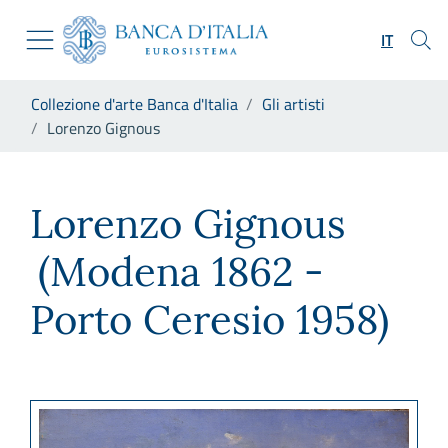
Vai al sito istituzionale
Skip to Main Content
Vai al menu di navigazione
IT
Vai alla ricerca
Vai ai contenuti
Ti trovi in:
Collezione d'arte Banca d'Italia
Gli artisti
Vai al footer
Lorenzo Gignous
Lorenzo Gignous
Lorenzo Gignous
(Modena 1862 -
Porto Ceresio 1958)