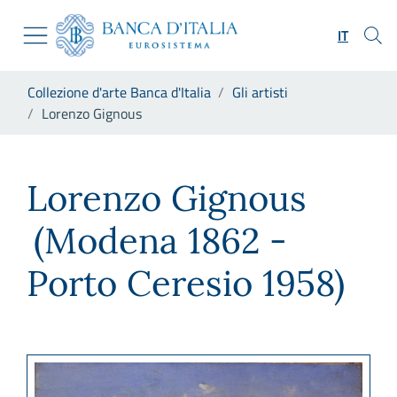
Vai al sito istituzionale
Skip to Main Content
Vai al menu di navigazione
IT
Vai alla ricerca
Vai ai contenuti
Ti trovi in:
Collezione d'arte Banca d'Italia
Gli artisti
Vai al footer
Lorenzo Gignous
Lorenzo Gignous
Lorenzo Gignous
(Modena 1862 -
Porto Ceresio 1958)