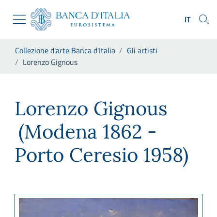
Vai al sito istituzionale
Skip to Main Content
Vai al menu di navigazione
IT
Vai alla ricerca
Vai ai contenuti
Ti trovi in:
Collezione d'arte Banca d'Italia
Gli artisti
Vai al footer
Lorenzo Gignous
Lorenzo Gignous
Lorenzo Gignous
(Modena 1862 -
Porto Ceresio 1958)