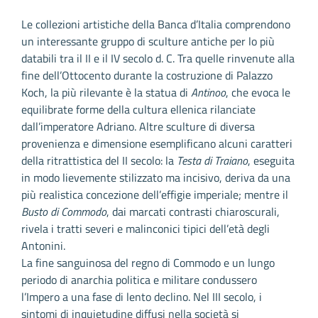
Le collezioni artistiche della Banca d’Italia comprendono
un interessante gruppo di sculture antiche per lo più
databili tra il II e il IV secolo d. C. Tra quelle rinvenute alla
fine dell’Ottocento durante la costruzione di Palazzo
Koch, la più rilevante è la statua di
Antinoo
, che evoca le
equilibrate forme della cultura ellenica rilanciate
dall’imperatore Adriano. Altre sculture di diversa
provenienza e dimensione esemplificano alcuni caratteri
della ritrattistica del II secolo: la
Testa di Traiano
, eseguita
in modo lievemente stilizzato ma incisivo, deriva da una
più realistica concezione dell’effigie imperiale; mentre il
Busto di Commodo
, dai marcati contrasti chiaroscurali,
rivela i tratti severi e malinconici tipici dell’età degli
Antonini.
La fine sanguinosa del regno di Commodo e un lungo
periodo di anarchia politica e militare condussero
l’Impero a una fase di lento declino. Nel III secolo, i
sintomi di inquietudine diffusi nella società si