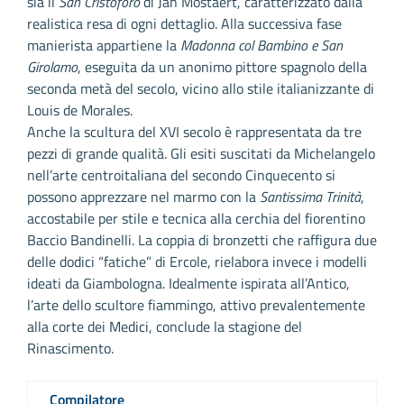
sia il
San Cristoforo
di Jan Mostaert, caratterizzato dalla
realistica resa di ogni dettaglio. Alla successiva fase
manierista appartiene la
Madonna col Bambino e San
Girolamo
, eseguita da un anonimo pittore spagnolo della
seconda metà del secolo, vicino allo stile italianizzante di
Louis de Morales.
Anche la scultura del XVI secolo è rappresentata da tre
pezzi di grande qualità. Gli esiti suscitati da Michelangelo
nell’arte centroitaliana del secondo Cinquecento si
possono apprezzare nel marmo con la
Santissima Trinità
,
accostabile per stile e tecnica alla cerchia del fiorentino
Baccio Bandinelli. La coppia di bronzetti che raffigura due
delle dodici “fatiche” di Ercole, rielabora invece i modelli
ideati da Giambologna. Idealmente ispirata all’Antico,
l’arte dello scultore fiammingo, attivo prevalentemente
alla corte dei Medici, conclude la stagione del
Rinascimento.
Compilatore