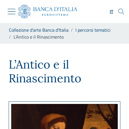
Vai al sito istituzionale
Skip to Main Content
Vai al menu di navigazione
IT
Vai alla ricerca
Vai ai contenuti
Ti trovi in:
Collezione d'arte Banca d'Italia
I percorsi tematici
Vai al footer
L’Antico e il Rinascimento
L’Antico e il Rinascimento
L’Antico e il
Rinascimento