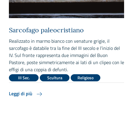
Sarcofago paleocristiano
Realizzato in marmo bianco con venature grigie, il
A
sarcofago è databile tra la fine del III secolo e l’inizio del
p
IV. Sul fronte rappresenta due immagini del Buon
C
Pastore, poste simmetricamente ai lati di un clipeo con le
r
effigi di una coppia di defunti.
u
r
III Sec.
Scultura
Religioso
s
s
Leggi di più
L