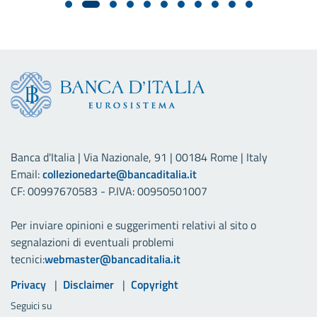
Banca d'Italia | Via Nazionale, 91 | 00184 Rome | Italy
Email:
collezionedarte@bancaditalia.it
CF: 00997670583 - P.IVA: 00950501007
Per inviare opinioni e suggerimenti relativi al sito o
segnalazioni di eventuali problemi
tecnici:
webmaster@bancaditalia.it
Link utili
Privacy
Disclaimer
Copyright
Seguici su