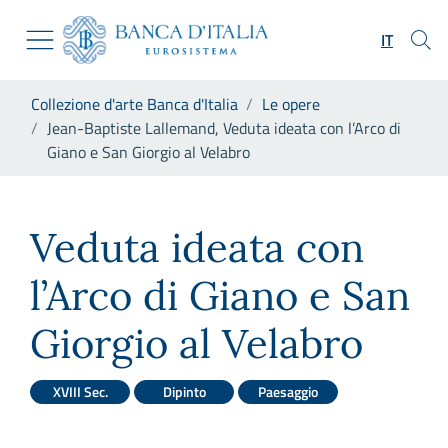
Vai al sito istituzionale
Skip to Main Content
Vai al menu di navigazione
IT
Vai alla ricerca
Vai ai contenuti
Ti trovi in:
Collezione d'arte Banca d'Italia
Le opere
Vai al footer
Jean-Baptiste Lallemand, Veduta ideata con l’Arco di
Giano e San Giorgio al Velabro
Jean-Baptiste Lallemand, Vedu
Veduta ideata con
l’Arco di Giano e San
Giorgio al Velabro
XVIII Sec.
Dipinto
Paesaggio