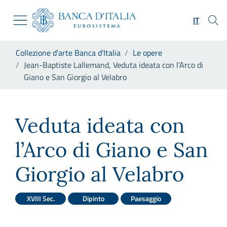
Vai al sito istituzionale
Skip to Main Content
Vai al menu di navigazione
IT
Vai alla ricerca
Vai ai contenuti
Ti trovi in:
Collezione d'arte Banca d'Italia
Le opere
Vai al footer
Jean-Baptiste Lallemand, Veduta ideata con l’Arco di
Giano e San Giorgio al Velabro
Jean-Baptiste Lallemand, Vedu
Veduta ideata con
l’Arco di Giano e San
Giorgio al Velabro
XVIII Sec.
Dipinto
Paesaggio