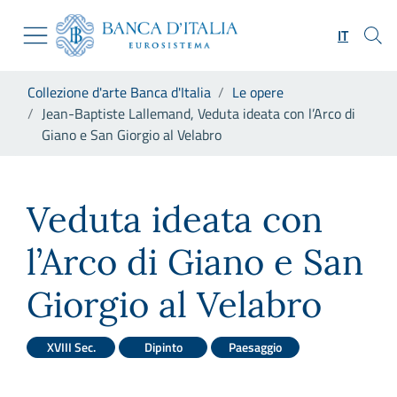
Vai al sito istituzionale
Skip to Main Content
Vai al menu di navigazione
IT
Vai alla ricerca
Vai ai contenuti
Ti trovi in:
Collezione d'arte Banca d'Italia
Le opere
Vai al footer
Jean-Baptiste Lallemand, Veduta ideata con l’Arco di
Giano e San Giorgio al Velabro
Jean-Baptiste Lallemand, Vedu
Veduta ideata con
l’Arco di Giano e San
Giorgio al Velabro
XVIII Sec.
Dipinto
Paesaggio