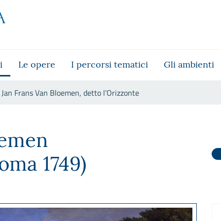
i
Le opere
I percorsi tematici
Gli ambienti
Jan Frans Van Bloemen, detto l’Orizzonte
 l’Orizzonte
oemen
Roma 1749)