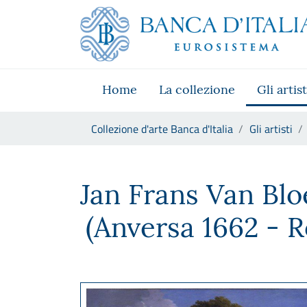
Vai al sito istituzionale
Skip to Main Content
Vai al menu di navigazione
Vai alla ricerca
Vai ai contenuti
Vai al footer
Home
La collezione
Gli artist
Ti trovi in:
Collezione d'arte Banca d'Italia
Gli artisti
Jan Frans Van Bloemen, detto
Jan Frans Van Bl
(Anversa 1662 - 