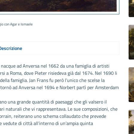
io con Agar e Ismaele
Descrizione
, nacque ad Anversa nel 1662 da una famiglia di artisti
rsi a Roma, dove Pieter risiedeva già dal 1674. Nel 1690 li
lla famiglia. Jan Frans fu però l’unico che scelse la
ter tornò ad Anversa nel 1694 e Norbert partì per Amsterdam
o una grande quantità di paesaggi che gli valsero il
ari naturali che vi rappresentava. Le sue composizioni, che
Lorrain, reiterano uno schema collaudato che prevede
e vedute di città all’interno di un’ampia quinta