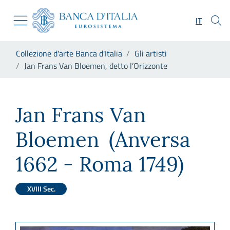
Vai al sito istituzionale
Skip to Main Content
Vai al menu di navigazione
IT
Vai alla ricerca
Vai ai contenuti
Ti trovi in:
Collezione d'arte Banca d'Italia
Gli artisti
Vai al footer
Jan Frans Van Bloemen, detto l’Orizzonte
Jan Frans Van Bloemen, detto
Jan Frans Van
Bloemen
(Anversa
1662 - Roma 1749)
XVIII Sec.