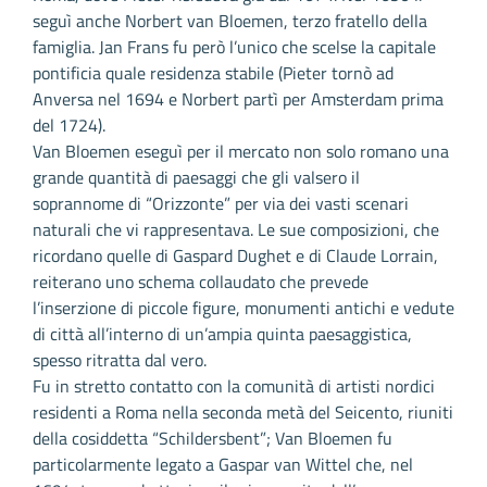
seguì anche Norbert van Bloemen, terzo fratello della
famiglia. Jan Frans fu però l’unico che scelse la capitale
pontificia quale residenza stabile (Pieter tornò ad
Anversa nel 1694 e Norbert partì per Amsterdam prima
del 1724).
Van Bloemen eseguì per il mercato non solo romano una
grande quantità di paesaggi che gli valsero il
soprannome di “Orizzonte” per via dei vasti scenari
naturali che vi rappresentava. Le sue composizioni, che
ricordano quelle di Gaspard Dughet e di Claude Lorrain,
reiterano uno schema collaudato che prevede
l’inserzione di piccole figure, monumenti antichi e vedute
di città all’interno di un’ampia quinta paesaggistica,
spesso ritratta dal vero.
Fu in stretto contatto con la comunità di artisti nordici
residenti a Roma nella seconda metà del Seicento, riuniti
della cosiddetta “Schildersbent”; Van Bloemen fu
particolarmente legato a Gaspar van Wittel che, nel