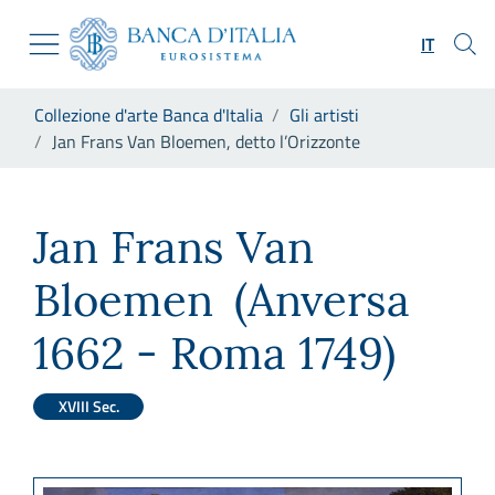
Vai al sito istituzionale
Skip to Main Content
Vai al menu di navigazione
IT
Vai alla ricerca
Vai ai contenuti
Ti trovi in:
Collezione d'arte Banca d'Italia
Gli artisti
Vai al footer
Jan Frans Van Bloemen, detto l’Orizzonte
Jan Frans Van Bloemen, detto
Jan Frans Van
Bloemen
(Anversa
1662 - Roma 1749)
XVIII Sec.