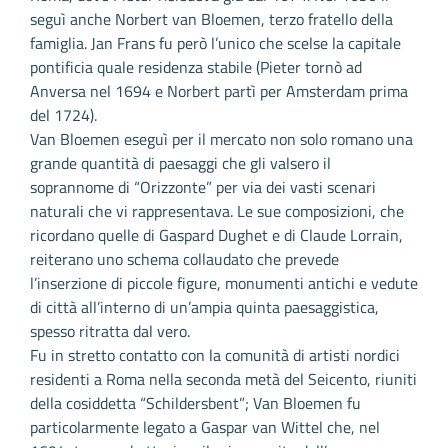
seguì anche Norbert van Bloemen, terzo fratello della
famiglia. Jan Frans fu però l’unico che scelse la capitale
pontificia quale residenza stabile (Pieter tornò ad
Anversa nel 1694 e Norbert partì per Amsterdam prima
del 1724).
Van Bloemen eseguì per il mercato non solo romano una
grande quantità di paesaggi che gli valsero il
soprannome di “Orizzonte” per via dei vasti scenari
naturali che vi rappresentava. Le sue composizioni, che
ricordano quelle di Gaspard Dughet e di Claude Lorrain,
reiterano uno schema collaudato che prevede
l’inserzione di piccole figure, monumenti antichi e vedute
di città all’interno di un’ampia quinta paesaggistica,
spesso ritratta dal vero.
Fu in stretto contatto con la comunità di artisti nordici
residenti a Roma nella seconda metà del Seicento, riuniti
della cosiddetta “Schildersbent”; Van Bloemen fu
particolarmente legato a Gaspar van Wittel che, nel