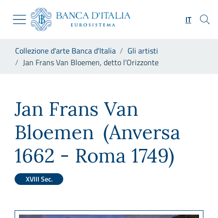
Vai al sito istituzionale
Skip to Main Content
Vai al menu di navigazione
IT
Vai alla ricerca
Vai ai contenuti
Ti trovi in:
Collezione d'arte Banca d'Italia
Gli artisti
Vai al footer
Jan Frans Van Bloemen, detto l’Orizzonte
Jan Frans Van Bloemen, detto
Jan Frans Van
Bloemen
(Anversa
1662 - Roma 1749)
XVIII Sec.