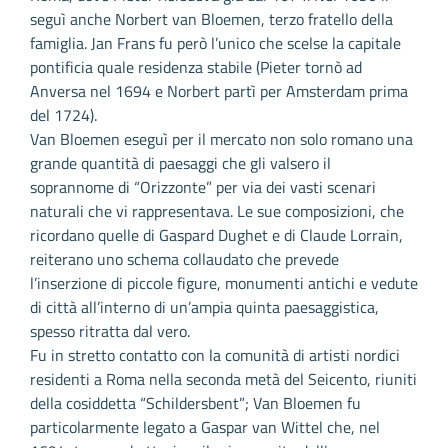
seguì anche Norbert van Bloemen, terzo fratello della
famiglia. Jan Frans fu però l’unico che scelse la capitale
pontificia quale residenza stabile (Pieter tornò ad
Anversa nel 1694 e Norbert partì per Amsterdam prima
del 1724).
Van Bloemen eseguì per il mercato non solo romano una
grande quantità di paesaggi che gli valsero il
soprannome di “Orizzonte” per via dei vasti scenari
naturali che vi rappresentava. Le sue composizioni, che
ricordano quelle di Gaspard Dughet e di Claude Lorrain,
reiterano uno schema collaudato che prevede
l’inserzione di piccole figure, monumenti antichi e vedute
di città all’interno di un’ampia quinta paesaggistica,
spesso ritratta dal vero.
Fu in stretto contatto con la comunità di artisti nordici
residenti a Roma nella seconda metà del Seicento, riuniti
della cosiddetta “Schildersbent”; Van Bloemen fu
particolarmente legato a Gaspar van Wittel che, nel