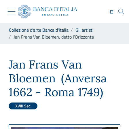
Vai al sito istituzionale
Skip to Main Content
Vai al menu di navigazione
IT
Vai alla ricerca
Vai ai contenuti
Ti trovi in:
Collezione d'arte Banca d'Italia
Gli artisti
Vai al footer
Jan Frans Van Bloemen, detto l’Orizzonte
Jan Frans Van Bloemen, detto
Jan Frans Van
Bloemen
(Anversa
1662 - Roma 1749)
XVIII Sec.