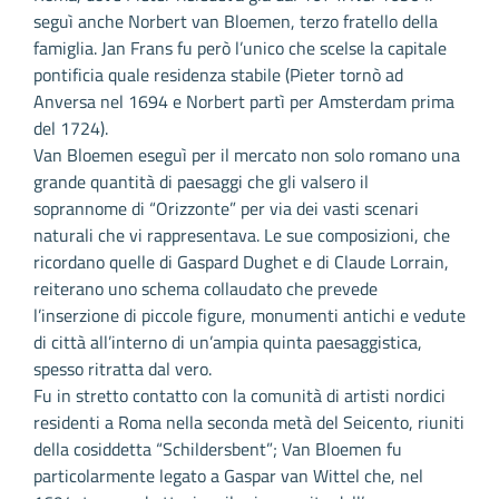
seguì anche Norbert van Bloemen, terzo fratello della
famiglia. Jan Frans fu però l’unico che scelse la capitale
pontificia quale residenza stabile (Pieter tornò ad
Anversa nel 1694 e Norbert partì per Amsterdam prima
del 1724).
Van Bloemen eseguì per il mercato non solo romano una
grande quantità di paesaggi che gli valsero il
soprannome di “Orizzonte” per via dei vasti scenari
naturali che vi rappresentava. Le sue composizioni, che
ricordano quelle di Gaspard Dughet e di Claude Lorrain,
reiterano uno schema collaudato che prevede
l’inserzione di piccole figure, monumenti antichi e vedute
di città all’interno di un’ampia quinta paesaggistica,
spesso ritratta dal vero.
Fu in stretto contatto con la comunità di artisti nordici
residenti a Roma nella seconda metà del Seicento, riuniti
della cosiddetta “Schildersbent”; Van Bloemen fu
particolarmente legato a Gaspar van Wittel che, nel