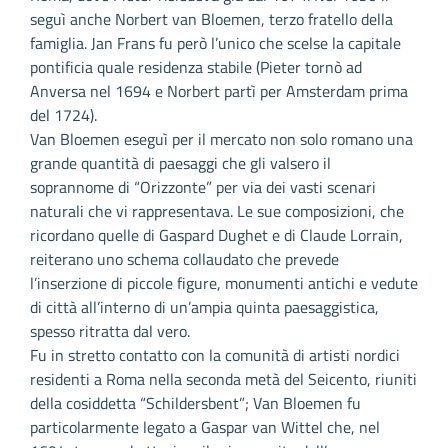
seguì anche Norbert van Bloemen, terzo fratello della
famiglia. Jan Frans fu però l’unico che scelse la capitale
pontificia quale residenza stabile (Pieter tornò ad
Anversa nel 1694 e Norbert partì per Amsterdam prima
del 1724).
Van Bloemen eseguì per il mercato non solo romano una
grande quantità di paesaggi che gli valsero il
soprannome di “Orizzonte” per via dei vasti scenari
naturali che vi rappresentava. Le sue composizioni, che
ricordano quelle di Gaspard Dughet e di Claude Lorrain,
reiterano uno schema collaudato che prevede
l’inserzione di piccole figure, monumenti antichi e vedute
di città all’interno di un’ampia quinta paesaggistica,
spesso ritratta dal vero.
Fu in stretto contatto con la comunità di artisti nordici
residenti a Roma nella seconda metà del Seicento, riuniti
della cosiddetta “Schildersbent”; Van Bloemen fu
particolarmente legato a Gaspar van Wittel che, nel