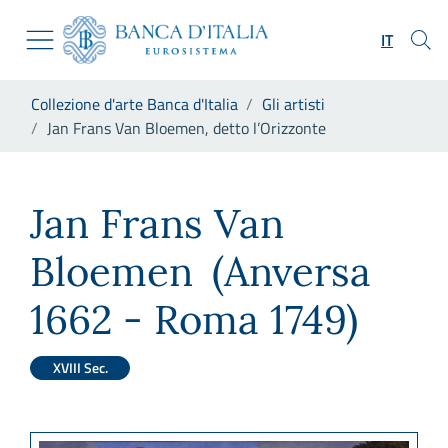
Vai al sito istituzionale
Skip to Main Content
Vai al menu di navigazione
IT
Vai alla ricerca
Vai ai contenuti
Ti trovi in:
Collezione d'arte Banca d'Italia
Gli artisti
Vai al footer
Jan Frans Van Bloemen, detto l’Orizzonte
Jan Frans Van Bloemen, detto
Jan Frans Van
Bloemen
(Anversa
1662 - Roma 1749)
XVIII Sec.