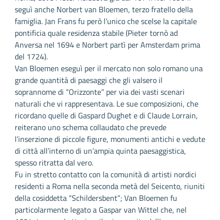
seguì anche Norbert van Bloemen, terzo fratello della
famiglia. Jan Frans fu però l’unico che scelse la capitale
pontificia quale residenza stabile (Pieter tornò ad
Anversa nel 1694 e Norbert partì per Amsterdam prima
del 1724).
Van Bloemen eseguì per il mercato non solo romano una
grande quantità di paesaggi che gli valsero il
soprannome di “Orizzonte” per via dei vasti scenari
naturali che vi rappresentava. Le sue composizioni, che
ricordano quelle di Gaspard Dughet e di Claude Lorrain,
reiterano uno schema collaudato che prevede
l’inserzione di piccole figure, monumenti antichi e vedute
di città all’interno di un’ampia quinta paesaggistica,
spesso ritratta dal vero.
Fu in stretto contatto con la comunità di artisti nordici
residenti a Roma nella seconda metà del Seicento, riuniti
della cosiddetta “Schildersbent”; Van Bloemen fu
particolarmente legato a Gaspar van Wittel che, nel