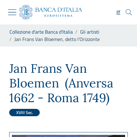
Vai al sito istituzionale
Skip to Main Content
Vai al menu di navigazione
IT
Vai alla ricerca
Vai ai contenuti
Ti trovi in:
Collezione d'arte Banca d'Italia
Gli artisti
Vai al footer
Jan Frans Van Bloemen, detto l’Orizzonte
Jan Frans Van Bloemen, detto
Jan Frans Van
Bloemen
(Anversa
1662 - Roma 1749)
XVIII Sec.