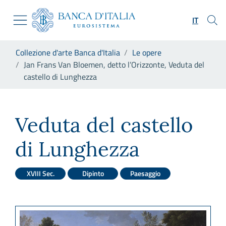
Vai al sito istituzionale
Skip to Main Content
Vai al menu di navigazione
IT
Vai alla ricerca
Vai ai contenuti
Ti trovi in:
Collezione d'arte Banca d'Italia
Le opere
Vai al footer
Jan Frans Van Bloemen, detto l’Orizzonte, Veduta del
castello di Lunghezza
Jan Frans Van Bloemen, detto 
Veduta del castello
di Lunghezza
XVIII Sec.
Dipinto
Paesaggio