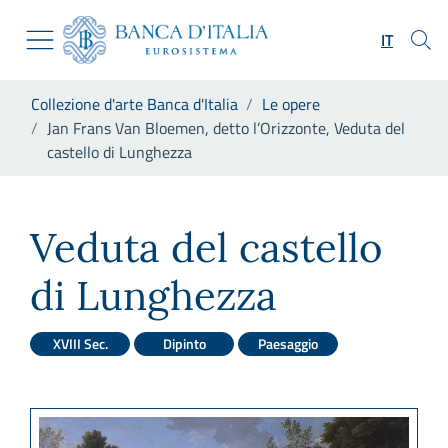
Vai al sito istituzionale
Skip to Main Content
Vai al menu di navigazione
IT
Vai alla ricerca
Vai ai contenuti
Ti trovi in:
Collezione d'arte Banca d'Italia
Le opere
Vai al footer
Jan Frans Van Bloemen, detto l’Orizzonte, Veduta del
castello di Lunghezza
Jan Frans Van Bloemen, detto 
Veduta del castello
di Lunghezza
XVIII Sec.
Dipinto
Paesaggio