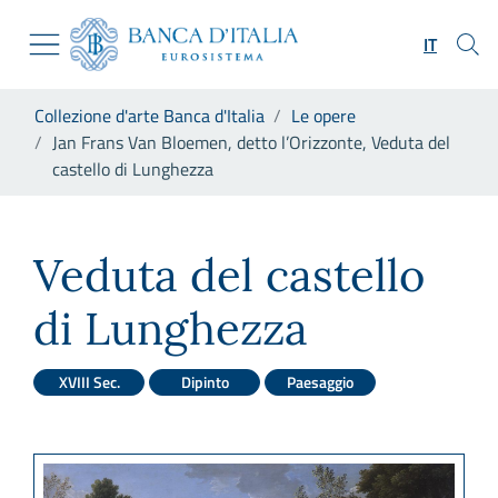
Vai al sito istituzionale
Skip to Main Content
Vai al menu di navigazione
IT
Vai alla ricerca
Vai ai contenuti
Ti trovi in:
Collezione d'arte Banca d'Italia
Le opere
Vai al footer
Jan Frans Van Bloemen, detto l’Orizzonte, Veduta del
castello di Lunghezza
Jan Frans Van Bloemen, detto 
Veduta del castello
di Lunghezza
XVIII Sec.
Dipinto
Paesaggio