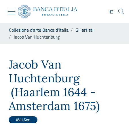
Vai al sito istituzionale
Skip to Main Content
Vai al menu di navigazione
IT
Vai alla ricerca
Vai ai contenuti
Ti trovi in:
Collezione d'arte Banca d'Italia
Gli artisti
Vai al footer
Jacob Van Huchtenburg
Jacob Van Huchtenburg
Jacob Van
Huchtenburg
(Haarlem 1644 -
Amsterdam 1675)
XVII Sec.