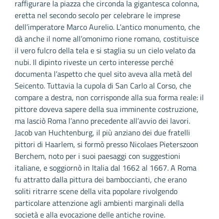
raffigurare la piazza che circonda la gigantesca colonna,
eretta nel secondo secolo per celebrare le imprese
dell’imperatore Marco Aurelio. L’antico monumento, che
dà anche il nome all’omonimo rione romano, costituisce
il vero fulcro della tela e si staglia su un cielo velato da
nubi. Il dipinto riveste un certo interesse perché
documenta l’aspetto che quel sito aveva alla metà del
Seicento. Tuttavia la cupola di San Carlo al Corso, che
compare a destra, non corrisponde alla sua forma reale: il
pittore doveva sapere della sua imminente costruzione,
ma lasciò Roma l’anno precedente all’avvio dei lavori.
Jacob van Huchtenburg, il più anziano dei due fratelli
pittori di Haarlem, si formò presso Nicolaes Pieterszoon
Berchem, noto per i suoi paesaggi con suggestioni
italiane, e soggiornò in Italia dal 1662 al 1667. A Roma
fu attratto dalla pittura dei bamboccianti, che erano
soliti ritrarre scene della vita popolare rivolgendo
particolare attenzione agli ambienti marginali della
società e alla evocazione delle antiche rovine.