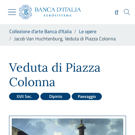
Vai al sito istituzionale
Skip to Main Content
Vai al menu di navigazione
IT
Vai alla ricerca
Vai ai contenuti
Ti trovi in:
Collezione d'arte Banca d'Italia
Le opere
Vai al footer
Jacob Van Huchtenburg, Veduta di Piazza Colonna
Jacob Van Huchtenburg, Vedu
Veduta di Piazza
Colonna
XVII Sec.
Dipinto
Paesaggio