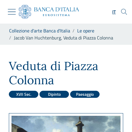
Vai al sito istituzionale
Skip to Main Content
Vai al menu di navigazione
IT
Vai alla ricerca
Vai ai contenuti
Ti trovi in:
Collezione d'arte Banca d'Italia
Le opere
Vai al footer
Jacob Van Huchtenburg, Veduta di Piazza Colonna
Jacob Van Huchtenburg, Vedu
Veduta di Piazza
Colonna
XVII Sec.
Dipinto
Paesaggio