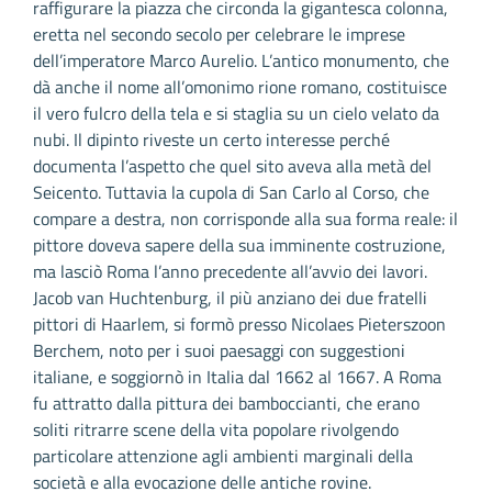
raffigurare la piazza che circonda la gigantesca colonna,
eretta nel secondo secolo per celebrare le imprese
dell’imperatore Marco Aurelio. L’antico monumento, che
dà anche il nome all’omonimo rione romano, costituisce
il vero fulcro della tela e si staglia su un cielo velato da
nubi. Il dipinto riveste un certo interesse perché
documenta l’aspetto che quel sito aveva alla metà del
Seicento. Tuttavia la cupola di San Carlo al Corso, che
compare a destra, non corrisponde alla sua forma reale: il
pittore doveva sapere della sua imminente costruzione,
ma lasciò Roma l’anno precedente all’avvio dei lavori.
Jacob van Huchtenburg, il più anziano dei due fratelli
pittori di Haarlem, si formò presso Nicolaes Pieterszoon
Berchem, noto per i suoi paesaggi con suggestioni
italiane, e soggiornò in Italia dal 1662 al 1667. A Roma
fu attratto dalla pittura dei bamboccianti, che erano
soliti ritrarre scene della vita popolare rivolgendo
particolare attenzione agli ambienti marginali della
società e alla evocazione delle antiche rovine.