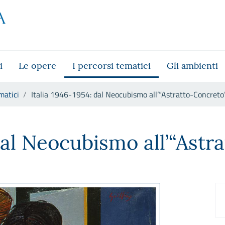
i
Le opere
I percorsi tematici
Gli ambienti
matici
Italia 1946-1954: dal Neocubismo all’“Astratto-Concreto
smo all’“Astratto-Concreto”
 dal Neocubismo all’“Astr