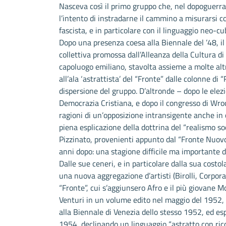
Nasceva così il primo gruppo che, nel dopoguerra, 
l’intento di instradarne il cammino a misurarsi co
fascista, e in particolare con il linguaggio neo-cu
Dopo una presenza coesa alla Biennale del ’48, il
collettiva promossa dall’Alleanza della Cultura di
capoluogo emiliano, stavolta assieme a molte altr
all’ala ‘astrattista’ del “Fronte” dalle colonne di 
dispersione del gruppo. D’altronde – dopo le elezio
Democrazia Cristiana, e dopo il congresso di Wro
ragioni di un’opposizione intransigente anche in 
piena esplicazione della dottrina del “realismo soci
Pizzinato, provenienti appunto dal “Fronte Nuovo”
anni dopo: una stagione difficile ma importante de
Dalle sue ceneri, e in particolare dalla sua costo
una nuova aggregazione d’artisti (Birolli, Corpor
“Fronte”, cui s’aggiunsero Afro e il più giovane Mor
Venturi in un volume edito nel maggio del 1952, ch
alla Biennale di Venezia dello stesso 1952, ed esp
1954, declinando un linguaggio “astratto con ric