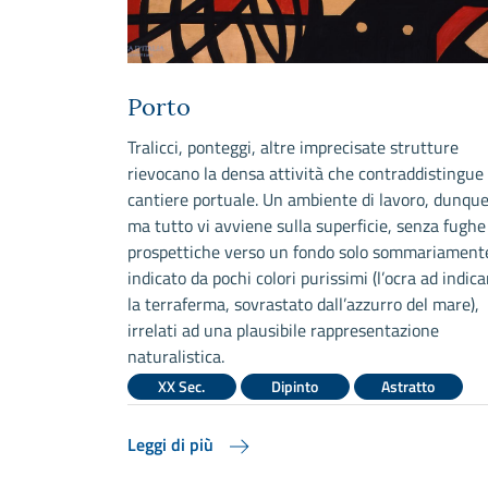
Porto
te in due metà
Tralicci, ponteggi, altre imprecisate strutture
inferiore una
rievocano la densa attività che contraddistingue
 in alto la
cantiere portuale. Un ambiente di lavoro, dunque
na città, che
ma tutto vi avviene sulla superficie, senza fughe
e quasi
prospettiche verso un fondo solo sommariament
e notazioni
indicato da pochi colori purissimi (l’ocra ad indica
la terraferma, sovrastato dall’azzurro del mare),
irrelati ad una plausibile rappresentazione
aggio
naturalistica.
XX Sec.
Dipinto
Astratto
Leggi di più