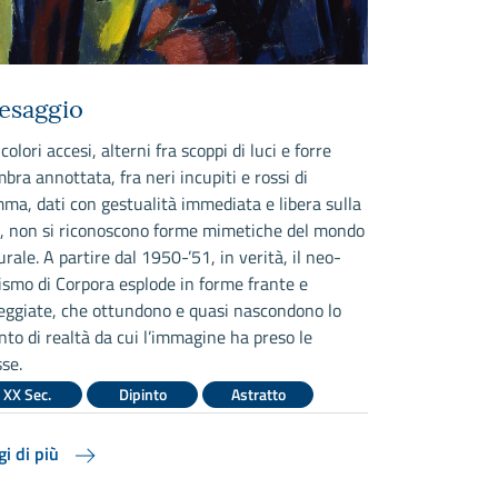
esaggio
Officina 
colori accesi, alterni fra scoppi di luci e forre
Indistinguibil
mbra annottata, fra neri incupiti e rossi di
composizione,
mma, dati con gestualità immediata e libera sulla
tralicci e sbar
a, non si riconoscono forme mimetiche del mondo
superficie del
rale. A partire dal 1950-’51, in verità, il neo-
geometrismo p
ismo di Corpora esplode in forme frante e
quanto la mem
eggiate, che ottundono e quasi nascondono lo
nella coscienz
nto di realtà da cui l’immagine ha preso le
frequentato an
se.
Santomaso, res
muove l’occasi
XX Sec.
Dipinto
Astratto
nella sosta no
XX Sec.
gi di più