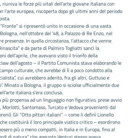
riuniva le forze più vitali dell’arte giovane italiana con
n l’arte europea, riscoperta dopo gli ultimi anni del periodo
bista.
 “Fronte” si ripresentò unito in occasione di una vasta
 Bologna, nell’ottobre del ’48, a Palazzo di Re Enzo, nel
e presenze. In quella circostanza, l’attacco che venne
“Rinascita” e da parte di Palmiro Togliatti sancì la
ni dell’aprile, che avevano visto il trionfo della
claw dell’agosto – il Partito Comunista stava elaborando le
campo culturale, che avrebbe di lì a poco condotto alla
alista”, cui avrebbero aderito, fra gli altri, Guttuso e
. Minato a Bologna, il gruppo si sciolse ufficialmente due
ll’arte italiana s’era conclusa.
la più propensa ad un linguaggio non figurativo, prese avvio
a, Morlotti, Santomaso, Turcato e Vedova provenienti dal
eni). Gli “Otto pittori italiani” – come li definì Lionello
e costituirà il loro principale viatico critico – esordirono
osero più o meno compatti, in Italia e in Europa, fino al
ordi di natura” che appunto Venturi stesso aveva