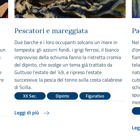
Pescatori e mareggiata
Pa
Due barche e i loro occupanti solcano un mare in
Nei 
 un
tempesta: gli azzurri fondi, i grigi ferrosi, il bianco
d’o
:
improvviso della schiuma fanno la ristretta cromia
fia
del dipinto, che svolge un tema già trattato da
tel
e
Guttuso l’estate del ’49, e ripreso l’estate
natu
re
successiva: la pesca del tonno sulla costa calabrese
cub
di Scilla.
sch
spu
XX Sec.
Dipinto
Figurativo
mos
Leggi di più
Leg