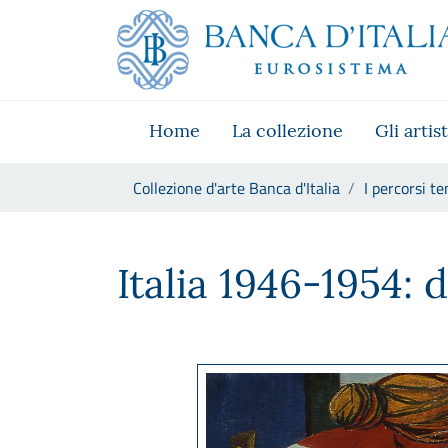
Vai al sito istituzionale
Skip to Main Content
Vai al menu di navigazione
Vai alla ricerca
Vai ai contenuti
Vai al footer
Home
La collezione
Gli artist
Ti trovi in:
Collezione d'arte Banca d'Italia
I percorsi te
Italia 1946-1954: dal Neocubi
Italia 1946-1954: