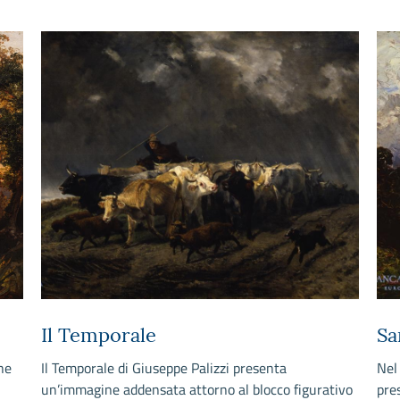
Il Temporale
Sa
he
Il Temporale di Giuseppe Palizzi presenta
Nel
un’immagine addensata attorno al blocco figurativo
pre