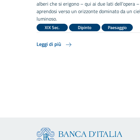
alberi che si erigono – qui ai due lati dell’opera –
 destro
aprendosi verso un orizzonte dominato da un cie
ieve
luminoso.
 loro
XIX Sec.
Dipinto
Paesaggio
Leggi di più