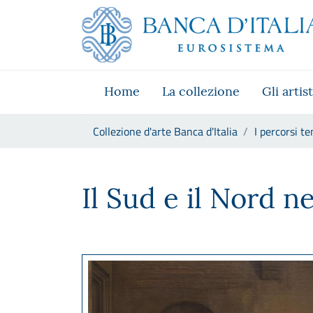
Vai al sito istituzionale
Skip to Main Content
Vai al menu di navigazione
Vai alla ricerca
Vai ai contenuti
Vai al footer
Home
La collezione
Gli artist
Ti trovi in:
Collezione d'arte Banca d'Italia
I percorsi te
Il Sud e il Nord nell’Ottocento
Il Sud e il Nord n