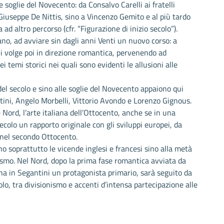
 soglie del Novecento: da Consalvo Carelli ai fratelli
Giuseppe De Nittis, sino a Vincenzo Gemito e al più tardo
 ad altro percorso (cfr. “Figurazione di inizio secolo”).
no, ad avviare sin dagli anni Venti un nuovo corso: a
gli volge poi in direzione romantica, pervenendo ad
 temi storici nei quali sono evidenti le allusioni alle
del secolo e sino alle soglie del Novecento appaiono qui
ini, Angelo Morbelli, Vittorio Avondo e Lorenzo Gignous.
e Nord, l’arte italiana dell’Ottocento, anche se in una
colo un rapporto originale con gli sviluppi europei, da
si nel secondo Ottocento.
ono soprattutto le vicende inglesi e francesi sino alla metà
nismo. Nel Nord, dopo la prima fase romantica avviata da
ha in Segantini un protagonista primario, sarà seguito da
olo, tra divisionismo e accenti d’intensa partecipazione alle