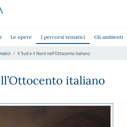
i
Le opere
I percorsi tematici
Gli ambienti
matici
Il Sud e il Nord nell’Ottocento italiano
 italiano
ell’Ottocento italiano