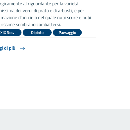
rgicamente al riguardante per la varietà
Grigioni, dal c
hissima dei verdi di prato e di arbusti, e per
lume fa irromp
nimazione d’un cielo nel quale nubi scure e nubi
quale lo spaz
arissime sembrano combattersi.
dall’azione de
XIX Sec.
Dipinto
Paesaggio
XIX Sec.
gi di più
Leggi di più