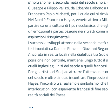
s’inoltrano nella seconda metà del secolo sino alle
Giuseppe e Filippo Palizzi, da Edoardo Dalbono a 
Francesco Paolo Michetti, per il quale qui si rinvia
Nel Nord è Francesco Hayez, veneto attivo a Mila
partire da una cultura di tipo neoclassico, che e
un’emozionata partecipazione nei ritratti come nei
aspirazioni risorgimentali.
I successivi sviluppi attorno nella seconda metà 
testimoniati da Daniele Ranzoni, Giovanni Segant
Ancorata in realtà locali nella dialettica tra Sud 
posizione non centrale, mantiene lungo tutto il se
quelli inglesi agli inizi del secolo a quelli france
Per gli artisti del Sud, ad attrarre l’attenzione s
del secolo e oltre sino ad incontrare l’impressio
Hayez, l’incontro tra realismo e simbolismo, che 
interlocuzioni con esperienze francesi di fine sec
realtà sociali del Paese.