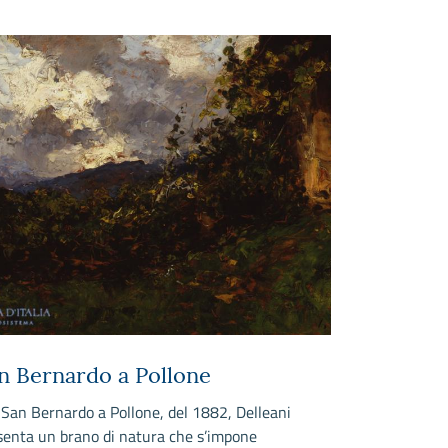
n Bernardo a Pollone
Ragazzo c
 San Bernardo a Pollone, del 1882, Delleani
In questo picc
senta un brano di natura che s’impone
nella fase del