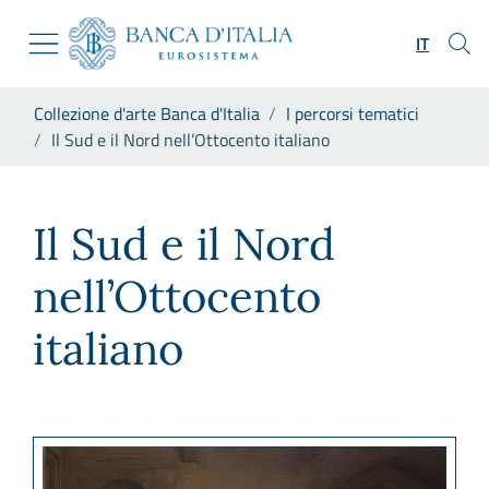
Vai al sito istituzionale
Skip to Main Content
Vai al menu di navigazione
IT
Vai alla ricerca
Vai ai contenuti
Ti trovi in:
Collezione d'arte Banca d'Italia
I percorsi tematici
Vai al footer
Il Sud e il Nord nell’Ottocento italiano
Il Sud e il Nord nell’Ottocento
Il Sud e il Nord
nell’Ottocento
italiano