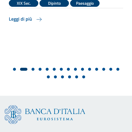
s
XIX Sec.
Dipinto
Paesaggio
d
Leggi di più
L