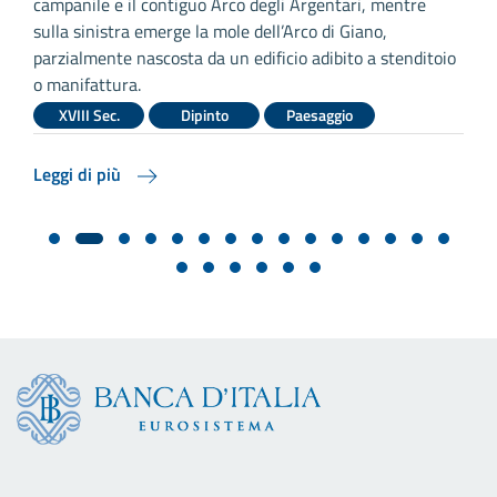
campanile e il contiguo Arco degli Argentari, mentre
sulla sinistra emerge la mole dell’Arco di Giano,
parzialmente nascosta da un edificio adibito a stenditoio
o manifattura.
L
XVIII Sec.
Dipinto
Paesaggio
Leggi di più