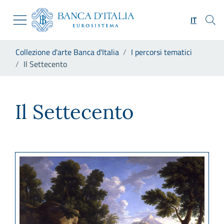
Vai al sito istituzionale
Skip to Main Content
Vai al menu di navigazione
IT
Vai alla ricerca
Vai ai contenuti
Ti trovi in:
Collezione d'arte Banca d'Italia
I percorsi tematici
Vai al footer
Il Settecento
Il Settecento
Il Settecento