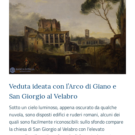
Veduta ideata con l’Arco di Giano e
San Giorgio al Velabro
A
e
Sotto un cielo luminoso, appena oscurato da qualche
p
nuvola, sono disposti edifici e ruderi romani, alcuni dei
 a
c
quali sono facilmente riconoscibili: sullo sfondo compare
m
la chiesa di San Giorgio al Velabro con l’elevato
ne
v