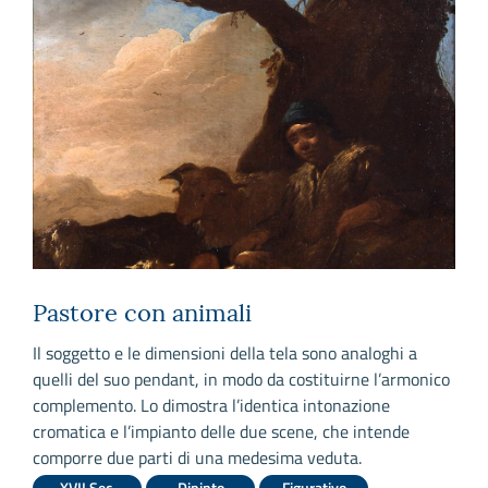
Pastore con animali
Il soggetto e le dimensioni della tela sono analoghi a
I
quelli del suo pendant, in modo da costituirne l’armonico
s
o
complemento. Lo dimostra l’identica intonazione
d
cromatica e l’impianto delle due scene, che intende
d
comporre due parti di una medesima veduta.
d
m
XVII Sec.
Dipinto
Figurativo