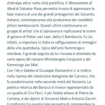
d’oltralpe attivi nella città pontificia. Il
Ritrovamento di
Mosè
di Salvator Rosa permette invece di apprezzare la
fase matura di uno dei grandi protagonisti del Seicento
italiano, contemporaneo alla produzione dei cosiddetti
pittori bamboccianti. Questi ultimi costituivano un
gruppo di artisti che si ispiravano e replicavano le scene
di genere di Pieter van Laer, detto il Bamboccio. Fu lui,
infatti, a importare in Italia la raffigurazione di immagini
della vita quotidiana, tipica dell’arte fiamminga e
olandese. Il grande seguito da lui riscosso è attestato da
varie opere del romano Michelangelo Cerquozzi e del
fiammingo Jan Miel.
Con l’
Aci e Galatea
di Giuseppe Diamantini ci si inoltra
nella ripresa del classicismo bolognese dei Carracci, che
fu predominante nella seconda metà del Seicento. La
poetica retorica del Barocco è invece rappresentata da
un quadro di Ciro Ferri, il più fedele allievo di Pietro da
Cortona, e dai dipinti di Vincenzo Malò e Antonio Zanchi.
Il confronto tra queste tele permette di comprendere la