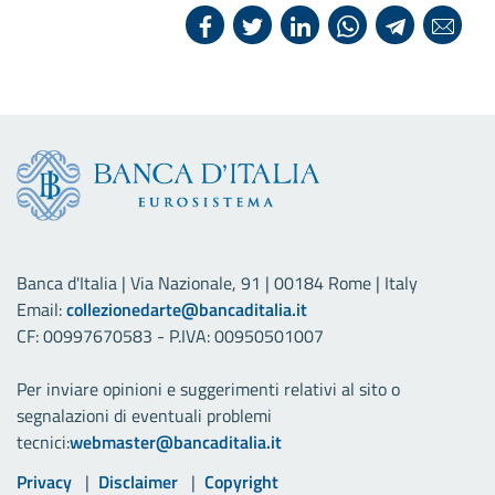
Banca d'Italia | Via Nazionale, 91 | 00184 Rome | Italy
Email:
collezionedarte@bancaditalia.it
CF: 00997670583 - P.IVA: 00950501007
Per inviare opinioni e suggerimenti relativi al sito o
segnalazioni di eventuali problemi
tecnici:
webmaster@bancaditalia.it
Link utili
Privacy
Disclaimer
Copyright