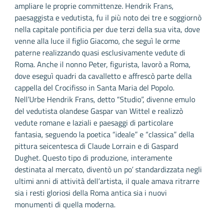
ampliare le proprie committenze. Hendrik Frans,
paesaggista e vedutista, fu il più noto dei tre e soggiornò
nella capitale pontificia per due terzi della sua vita, dove
venne alla luce il figlio Giacomo, che seguì le orme
paterne realizzando quasi esclusivamente vedute di
Roma. Anche il nonno Peter, figurista, lavorò a Roma,
dove eseguì quadri da cavalletto e affrescò parte della
cappella del Crocifisso in Santa Maria del Popolo.
Nell’Urbe Hendrik Frans, detto “Studio”, divenne emulo
del vedutista olandese Gaspar van Wittel e realizzò
vedute romane e laziali e paesaggi di particolare
fantasia, seguendo la poetica “ideale” e “classica” della
pittura seicentesca di Claude Lorrain e di Gaspard
Dughet. Questo tipo di produzione, interamente
destinata al mercato, diventò un po’ standardizzata negli
ultimi anni di attività dell’artista, il quale amava ritrarre
sia i resti gloriosi della Roma antica sia i nuovi
monumenti di quella moderna.