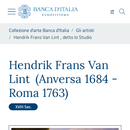
Vai al sito istituzionale
Skip to Main Content
Vai al menu di navigazione
IT
Vai alla ricerca
Vai ai contenuti
Ti trovi in:
Collezione d'arte Banca d'Italia
Gli artisti
Vai al footer
Hendrik Frans Van Lint , detto lo Studio
Hendrik Frans Van Lint , dett
Hendrik Frans Van
Lint
(Anversa 1684 -
Roma 1763)
XVIII Sec.