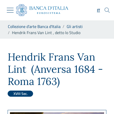
Vai al sito istituzionale
Skip to Main Content
Vai al menu di navigazione
IT
Vai alla ricerca
Vai ai contenuti
Ti trovi in:
Collezione d'arte Banca d'Italia
Gli artisti
Vai al footer
Hendrik Frans Van Lint , detto lo Studio
Hendrik Frans Van Lint , dett
Hendrik Frans Van
Lint
(Anversa 1684 -
Roma 1763)
XVIII Sec.