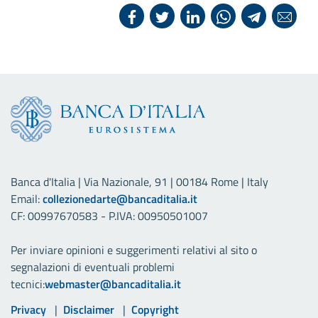
Banca d'Italia | Via Nazionale, 91 | 00184 Rome | Italy
Email:
collezionedarte@bancaditalia.it
CF: 00997670583 - P.IVA: 00950501007
Per inviare opinioni e suggerimenti relativi al sito o
segnalazioni di eventuali problemi
tecnici:
webmaster@bancaditalia.it
Link utili
Privacy
Disclaimer
Copyright