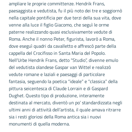
ampliare le proprie committenze. Hendrik Frans,
paesaggista e vedutista, fu il più noto dei tre e soggiornò
nella capitale pontificia per due terzi della sua vita, dove
venne alla luce il figlio Giacomo, che seguì le orme
paterne realizzando quasi esclusivamente vedute di
Roma. Anche il nonno Peter, figurista, lavorò a Roma,
dove eseguì quadri da cavalletto e affrescò parte della
cappella del Crocifisso in Santa Maria del Popolo.
Nell’Urbe Hendrik Frans, detto “Studio”, divenne emulo
del vedutista olandese Gaspar van Wittel e realizzò
vedute romane e laziali e paesaggi di particolare
fantasia, seguendo la poetica “ideale” e “classica” della
pittura seicentesca di Claude Lorrain e di Gaspard
Dughet. Questo tipo di produzione, interamente
destinata al mercato, diventò un po’ standardizzata negli
ultimi anni di attività dell’artista, il quale amava ritrarre
sia i resti gloriosi della Roma antica sia i nuovi
monumenti di quella moderna.