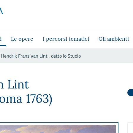
i
Le opere
I percorsi tematici
Gli ambienti
Hendrik Frans Van Lint , detto lo Studio
o lo Studio
 Lint
Roma 1763)