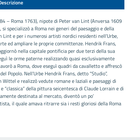
Descrizione
684 – Roma 1763), nipote di Peter van Lint (Anversa 1609
i specializzò a Roma nei generi del paesaggio e della
Lint e per i numerosi artisti nordici residenti nell’Urbe,
arte ed ampliare le proprie committenze. Hendrik Frans,
oggiornò nella capitale pontificia per due terzi della sua
 seguì le orme paterne realizzando quasi esclusivamente
lavorò a Roma, dove eseguì quadri da cavalletto e affrescò
 del Popolo. Nell’Urbe Hendrik Frans, detto “Studio”,
Wittel e realizzò vedute romane e laziali e paesaggi di
 e “classica” della pittura seicentesca di Claude Lorrain e di
ramente destinata al mercato, diventò un po’
tista, il quale amava ritrarre sia i resti gloriosi della Roma