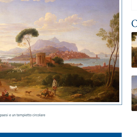
O
paesi e un tempietto circolare