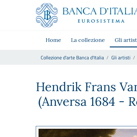
Vai al sito istituzionale
Skip to Main Content
Vai al menu di navigazione
Vai alla ricerca
Vai ai contenuti
Vai al footer
Home
La collezione
Gli artist
Ti trovi in:
Collezione d'arte Banca d'Italia
Gli artisti
Hendrik Frans Van Lint , dett
Hendrik Frans Van
(Anversa 1684 - 